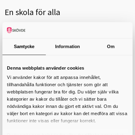
En skola för alla
2017-04-01 till 2020-03-31. Projektet En skola för alla hade
den övergripande målsättningen att fler unga klarar sin
utbildning, alternativt kommer i arbete och att färre
hoppar av skolan. Totalt har 450 ungdomar i åldern 15 – 24
Samtycke
Information
Om
år deltagit i aktiviteter i någon av de 30 olika
projektverkstäderna.
Projektet pågick från april 2017 till mars 2020 med finansiering av
Denna webbplats använder cookies
Europeiska socialfonden och medfinansiering av kommuner och
förbund.
Skaraborgs Kommunalförbund
var projektägare
Vi använder kakor för att anpassa innehållet,
med
Fyrbodals kommunalförbund, Sjuhärads
tillhandahålla funktioner och tjänster som gör att
kommunalförbund
och
Samordningsförbundet Väst
som
webbplatsen fungerar bra för dig. Du väljer själv vilka
projektpartners samt 33 medverkande kommuner.
kategorier av kakor du tillåter och vi sätter bara
Projektet har nått goda resultat som kan identifieras genom statistik
nödvändiga kakor innan du gjort ett aktivt val. Om du
och fallstudier, implementerade arbetssätt, ökad kompetens hos
projektets medverkande aktörer, kommuner och organisationer samt
väljer bort en kategori av kakor kan det medföra att vissa
en förbättrad samverkan kring och med ungdomarna både internt på
funktioner inte visas eller fungerar korrekt.
skolor, men också mellan skolan, ungdomen, vårdnadshavare och
andra aktörer i samhället. På lång sikt hoppas projektet att denna
kraftsamling ska resultera i färre skolavhopp, att fler ungdomar ska