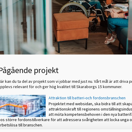
Pågående projekt
är kan du ta del av projekt som vi jobbar med just nu. Vårt mål är att driva 
upplevs relevant för och ger hög kvalitet till Skaraborgs 15 kommuner.
Attraktion till batteri-och fordonsbranschen
Projektet med websidan, ska bidra till att skap
attraktionskraft till regionens omställningsindus
att möta kompetensbehoven i den nya batterif
os större fordonstillverkare för att adressera svårigheten att locka unga 
rbetslösa till branschen.