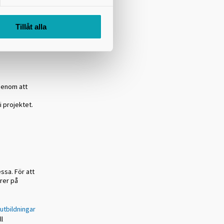
iteter.
Tillåt alla
genom att
 projektet.
ssa. För att
rer på
utbildningar​
ll