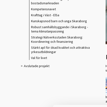
bostadsmarknaden
Kompetensnavet
Krafttag i Väst - ElSa
Kunskapsnod barn och unga Skaraborg
Robust samhällsbyggande i Skaraborg -
tema klimatanpassning
Strategi Nätverksstaden Skaraborg:
Koordinering och finansiering
​​Stärkt apl för ökad kvalitet och attraktiva
yrkesutbildningar​
Val för livet
H
Avslutade projekt
h
a