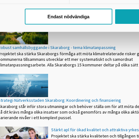
tillsammans med övriga tre noder och Västra
Götalandsregionen, vara samverkans- och
utvecklingsarena samt processtöd inom projektets fokusområden och aktiv
Endast nödvändiga
Robust samhällsbyggande i Skaraborg - tema klimatanpassning
Projektet ska stärka Skaraborgs förmåga att möta klimatrelaterade risker 
kommunerna tillsammans utvecklar ett mer systematiskt och samordnat
klimatanpassningsarbete. Alla Skaraborgs 15 kommuner deltar på olika sätt i
Strategi Nätverksstaden Skaraborg: Koordinering och finansiering
Skaraborg står inför stora utmaningar och behöver ställa om för att möta de
nå dit krävs många olika insatser som också genomförs av många olika aktö
arierande nivåer i ett komplext pussel.
​​Stärkt apl för ökad kvalitet och attraktiva yrkes
Projektet ska stärka kvaliteten och tillgången ti