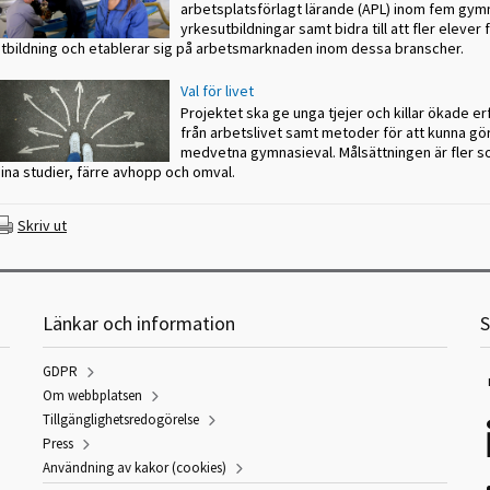
arbetsplatsförlagt lärande (APL) inom fem gym
yrkesutbildningar samt bidra till att fler elever fu
utbildning och etablerar sig på arbetsmarknaden inom dessa branscher.
Val för livet
Projektet ska ge unga tjejer och killar ökade e
från arbetslivet samt metoder för att kunna gö
medvetna gymnasieval. Målsättningen är fler so
ina studier, färre avhopp och omval.
Skriv ut
Länkar och information
S
GDPR
Om webbplatsen
Tillgänglighetsredogörelse
Press
Användning av kakor (cookies)