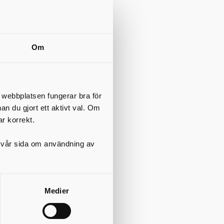
a lösningar
färdsteknik
Om
n
äldre
g boende och
t webbplatsen fungerar bra för
nan du gjort ett aktivt val. Om
 ska
ar korrekt.
ärka
 Skaraborg.
på vår sida om användning av
e högst
a syftar till
ffektiv
Medier
 är att,