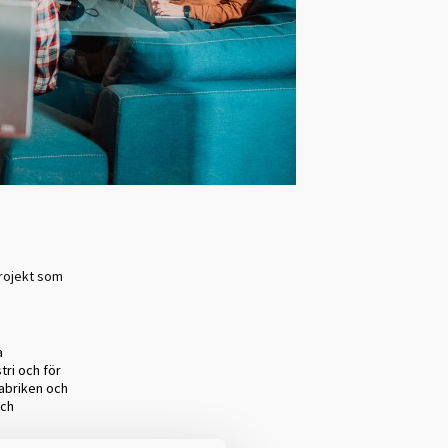
projekt som
a
tri och för
abriken och
och