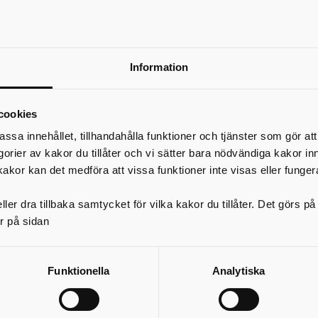
Framtidens vård: Attraktion, Kvalitet och Smart
Projektet syftar till att öka användandet av väl
för att bidra till att lösa
kompetensförsörjningsutmaningarna.
Information
Förstudie: Ökad rörlighet på bostadsmarknade
Syftet med förstudien är att fördjupa insikten i 
villaägares behov, hinder och drivkrafter krin
cookies
eventuell flytt.
assa innehållet, tillhandahålla funktioner och tjänster som gör at
Kompetensnavet
egorier av kakor du tillåter och vi sätter bara nödvändiga kakor in
Genom att vara motor, mäklare och mötesplats
kakor kan det medföra att vissa funktioner inte visas eller funger
Kompetensnav Skaraborg stödja, främja och st
omställningen av kompetens inom arbetslivet i
ler dra tillbaka samtycket för vilka kakor du tillåter. Det görs 
Krafttag i Väst - ElSa
r på sidan
Att kraftsamla kring elektrifieringen är en av d
prioriterade frågorna i Västsverige. Projektet ElS
att öka samverkan kring och kompetensen för e
energiplanering i regionens samtliga 49 kommuner.
Funktionella
Analytiska
Kunskapsnod barn och unga Skaraborg
Kunskapsnod barn och unga Skaraborgs uppdrag