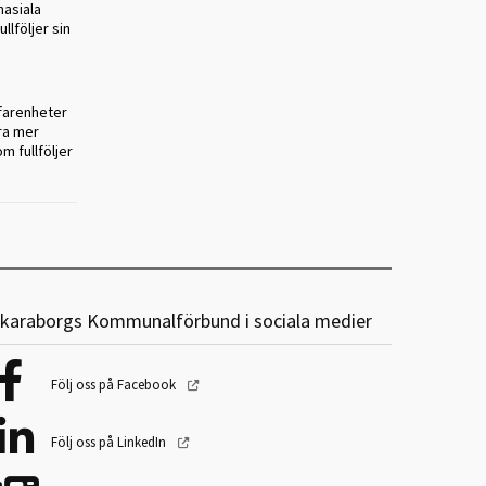
nasiala
llföljer sin
rfarenheter
ra mer
m fullföljer
karaborgs Kommunalförbund i sociala medier
Följ oss på Facebook
Följ oss på LinkedIn