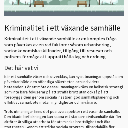
Kriminalitet i ett växande samhälle
Kriminalitet i ett växande samhälle är en komplex fråga
som påverkas av en rad faktorer såsom urbanisering,
socioekonomiska skillnader, tillgång till resurser och
polisens förmåga att upprätthålla lag och ordning.
Det här vet vi
När ett samhälle växer och utvecklas, kan nya utmaningar uppstå som
påverkar både den offentliga säkerheten och individers
beteenden. För att möta dessa utmaningar krävs en holistisk strategi
som inte bara fokuserar på att straffa brott utan också på att
förebygga dem genom sociala insatser, god samhällsplanering och
effektivt samarbete mellan myndigheter och invånare.
Trots utmaningar finns det positiva aspekter i ett växande samhälle.
Den ökade befolkningen kan skapa ett starkare civilsamhälle där fler
aktörer är villiga att arbeta för att minska brottslighet och öka
tryggheten. Genom att stärka sociala program, tillhandahålla fler