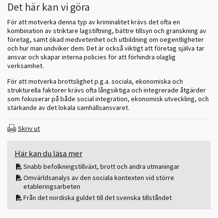
Det här kan vi göra
För att motverka denna typ av kriminalitet krävs det ofta en
kombination av striktare lagstiftning, bättre tillsyn och granskning av
företag, samt ökad medvetenhet och utbildning om oegentligheter
och hur man undviker dem. Det är också viktigt att företag själva tar
ansvar och skapar interna policies för att förhindra olaglig
verksamhet.
För att motverka brottslighet p.g.a. sociala, ekonomiska och
strukturella faktorer krävs ofta långsiktiga och integrerade åtgärder
som fokuserar på både social integration, ekonomisk utveckling, och
stärkande av det lokala samhällsansvaret.
Skriv ut
Här kan du läsa mer
Snabb befolkningstillväxt, brott och andra utmaningar
Omvärldsanalys av den sociala kontexten vid större
etableringsarbeten
Från det nordiska guldet till det svenska tillståndet