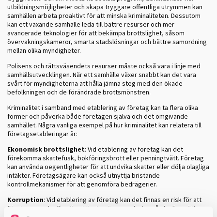
utbildningsmöjligheter och skapa tryggare offentliga utrymmen kan
samhällen arbeta proaktivt för att minska kriminaliteten. Dessutom
kan ett växande samhälle leda till bättre resurser och mer
avancerade teknologier för att bekämpa brottslighet, såsom
övervakningskameror, smarta stadslösningar och bättre samordning
mellan olika myndigheter.
Polisens och rättsväsendets resurser måste också vara i linje med
samhällsutvecklingen. När ett samhälle växer snabbt kan det vara
svårt för myndigheterna att hålla jämna steg med den ökade
befolkningen och de förändrade brottsmönstren.
Kriminalitet i samband med etablering av företag kan ta flera olika
former och påverka både företagen själva och det omgivande
samhället. Några vanliga exempel på hur kriminalitet kan relatera till
företagsetableringar är:
Ekonomisk brottslighet
: Vid etablering av företag kan det
förekomma skattefusk, bokföringsbrott eller penningtvätt. Företag
kan använda oegentligheter för att undvika skatter eller dölja olagliga
intäkter. Företagsägare kan också utnyttja bristande
kontrollmekanismer för att genomföra bedrägerier.
Korruption
: Vid etablering av företag kan det finnas en risk för att
företagare och offentliga tjänstemän samarbetar på olagliga sätt,