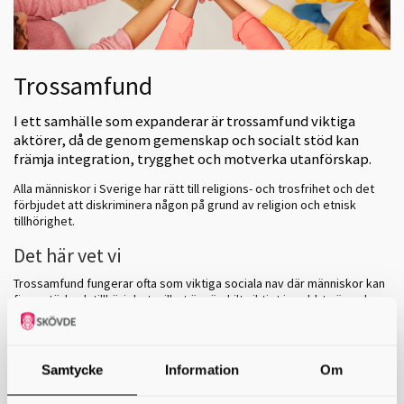
Trossamfund
I ett samhälle som expanderar är trossamfund viktiga
aktörer, då de genom gemenskap och socialt stöd kan
främja integration, trygghet och motverka utanförskap.
Alla människor i Sverige har rätt till religions- och trosfrihet och det
förbjudet att diskriminera någon på grund av religion och etnisk
tillhörighet.
Det här vet vi
Trossamfund fungerar ofta som viktiga sociala nav där människor kan
finna stöd och tillhörighet, vilket är särskilt viktigt i snabbt växande
samhällen där människor från olika kulturer möts. Trossamfund
bevarar och förmedlar kulturella och religiösa traditioner och
högtider, vilket kan vara relevant för nyinflyttade invånare med
liknande kulturell och religiös bakgrund. Många trossamfund har
Samtycke
Information
Om
sociala aktiviteter och insatser, vilket bidrar till ett mer inkluderande
samhälle. Trossamfunden ger möjlighet för befintliga och nya