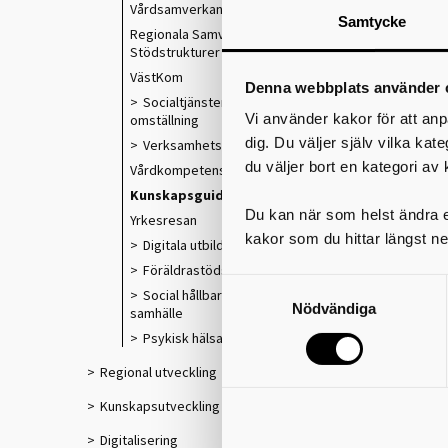
Vårdsamverkan
Samtycke
Regionala Samverkans- och
Stödstrukturer
VästKom
Denna webbplats använder 
Socialtjänstens och välfärdens
Vi använder kakor för att anp
omställning
I
dig. Du väljer själv vilka kat
Verksamhetsförlagd utbildning
du väljer bort en kategori av 
Vårdkompetensråd
Kunskapsguiden
Du kan när som helst ändra el
Yrkesresan
kakor som du hittar längst ne
Digitala utbildningar
Föräldrastödsprogram
Social hållbarhet i ett växande
Nödvändiga
samhälle
Psykisk hälsa och suicidprevention
Regional utveckling
Kunskapsutveckling
Digitalisering