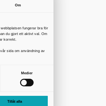
cklistor och
Om
 eller
mmer från
t webbplatsen fungerar bra för
nan du gjort ett aktivt val. Om
ar korrekt.
på vår sida om användning av
Medier
Tillåt alla