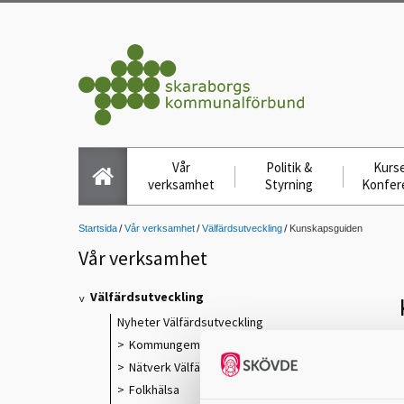
Vår
Politik &
Kurse
verksamhet
Styrning
Konfer
Startsida
Vår verksamhet
Välfärdsutveckling
Kunskapsguiden
Vår verksamhet
Välfärdsutveckling
Nyheter Välfärdsutveckling
Kommungemensamma verksamheter
Nätverk Välfärdsutveckling
s
Folkhälsa