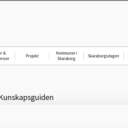
r &
Kommuner i
Projekt
Skaraborgsdagen
enser
Skaraborg
Kunskapsguiden
Kunskapsguiden är en webbplats som samlar kunskapsstödjande produkter
Socialstyrelsen, andra myndigheter och aktörer. Här hittar du som arbetar 
ocialtjänsten eller hälso- och sjukvården stöd och vägledning för dig och d
verksamhet.