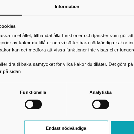
Kunskapsguiden samlar publikationer, webbutbildningar, poddar, filmer, che
Information
andra kunskapsstödjande produkter för dig som arbetar inom socialtjänsten
hälso- och sjukvården.
Innehållet på Kunskapsguiden bygger på bästa tillgängliga kunskap som ko
cookies
Socialstyrelsen och andra myndigheter och aktörer.
assa innehållet, tillhandahålla funktioner och tjänster som gör at
nnehållet är kostnadsfritt och öppet för alla.
egorier av kakor du tillåter och vi sätter bara nödvändiga kakor in
kakor kan det medföra att vissa funktioner inte visas eller funger
Skriv ut
ler dra tillbaka samtycket för vilka kakor du tillåter. Det görs 
r på sidan
Funktionella
Analytiska
Endast nödvändiga