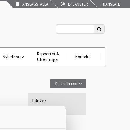
ANSLAGSTAVLA
E-TJÄNSTER
TRANSLATE
Rapporter &
Nyhetsbrev
Kontakt
Utredningar
Kontakta oss
Länkar
Kunskapsguiden
 från
inom
in