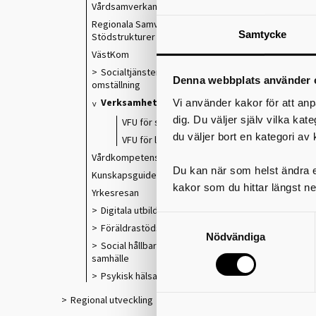
Vårdsamverkan
Regionala Samverkans- och
Samtycke
Stödstrukturer
VästKom
Socialtjänstens och välfärdens
Denna webbplats använder 
omställning
Verksamhetsförlagd utbildning
Vi använder kakor för att anp
dig. Du väljer själv vilka kat
VFU för socionomstudenter
du väljer bort en kategori av 
VFU för legitimationsyrken
Vårdkompetensråd
Du kan när som helst ändra el
Kunskapsguiden
kakor som du hittar längst ne
Yrkesresan
Digitala utbildningar
Föräldrastödsprogram
Nödvändiga
Social hållbarhet i ett växande
V
samhälle
Psykisk hälsa och suicidprevention
S
Regional utveckling
o