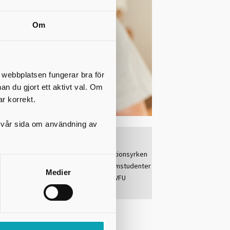
Om
t webbplatsen fungerar bra för
nan du gjort ett aktivt val. Om
ar korrekt.
på vår sida om användning av
Länkar
VFU för legitimationsyrken
 på
VFU för socionomstudenter
Medier
Information om VFU
Skaraborg
rkesområde.
a kunskaper
ingssätt och
smålen