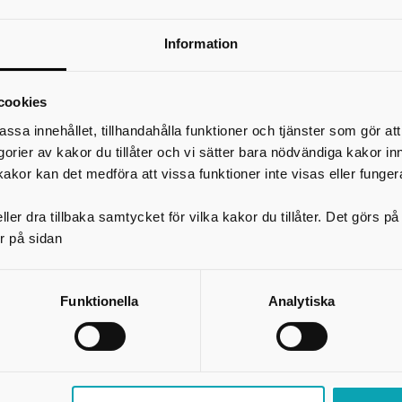
Information
cookies
assa innehållet, tillhandahålla funktioner och tjänster som gör at
egorier av kakor du tillåter och vi sätter bara nödvändiga kakor in
kakor kan det medföra att vissa funktioner inte visas eller funger
ler dra tillbaka samtycket för vilka kakor du tillåter. Det görs 
Verksamhetsförlagd utbildning
r på sidan
Verksamhetsförlagd utbildning (VFU) - ingår i vissa utbildningar
högskola/universitet
Funktionella
Analytiska
FU utgör en del av utbildningen och innebär att man som student tillbringar
utbildningsperioder av olika längd på arbetsplatser inom ditt kommande y
yftet med VFU är att få möjlighet att tillämpa och integrera sina teoretisk
ch praktiska färdigheter och att vidareutveckla ett professionellt förhålln
en yrkesidentitet. VFU genomförs i enlighet med vad de nationella examen