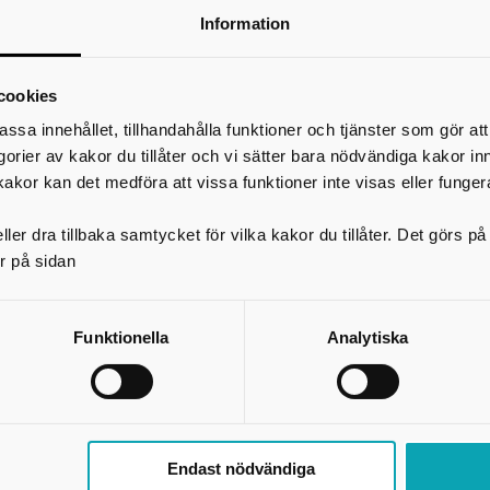
regionala rutiner och överenskommelser.
Information
SKR har under flera år stöttat uppbyggnaden av regionala samverkans-
och
stödstrukturer för kunskapsutveckling inom socialtjänsten och de
regionala
stödstrukturerna är utformade utifrån förutsättningarna i respekti
cookies
assa innehållet, tillhandahålla funktioner och tjänster som gör at
egorier av kakor du tillåter och vi sätter bara nödvändiga kakor in
kakor kan det medföra att vissa funktioner inte visas eller funger
ler dra tillbaka samtycket för vilka kakor du tillåter. Det görs 
Skriv ut
r på sidan
Funktionella
Analytiska
Endast nödvändiga