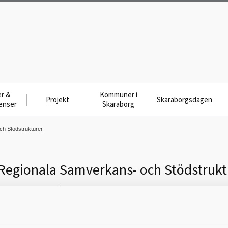
r &
Kommuner i
Projekt
Skaraborgsdagen
enser
Skaraborg
h Stödstrukturer
Regionala Samverkans- och Stödstrukt
Stödstrukturerna syftar till att skapa förbättrade förutsättningar för att bed
verksamhetsrelevant utvecklingsarbete inom samtliga verksamhetsområd
ocialtjänsten och närliggande hälso- och sjukvård.
Den regionala stödstrukturen rymmer även frågor där skolan är en given ak