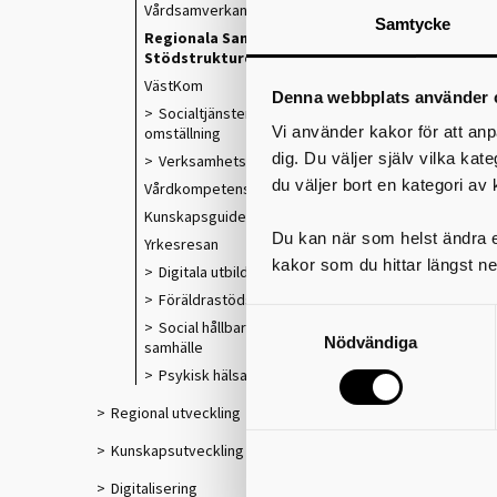
Vårdsamverkan
Samtycke
Regionala Samverkans- och
Stödstrukturer
VästKom
Denna webbplats använder 
Socialtjänstens och välfärdens
Vi använder kakor för att anp
omställning
dig. Du väljer själv vilka kat
Verksamhetsförlagd utbildning
du väljer bort en kategori av 
Vårdkompetensråd
Kunskapsguiden
Du kan när som helst ändra el
Yrkesresan
kakor som du hittar längst ne
Digitala utbildningar
Föräldrastödsprogram
Social hållbarhet i ett växande
Nödvändiga
samhälle
Psykisk hälsa och suicidprevention
Regional utveckling
Kunskapsutveckling
Digitalisering