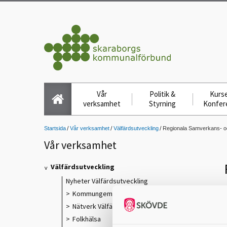
Vår
Politik &
Kurse
verksamhet
Styrning
Konfer
Startsida
Vår verksamhet
Välfärdsutveckling
Regionala Samverkans- oc
Vår verksamhet
Välfärdsutveckling
Nyheter Välfärdsutveckling
​
Kommungemensamma verksamheter
s
Nätverk Välfärdsutveckling
Folkhälsa