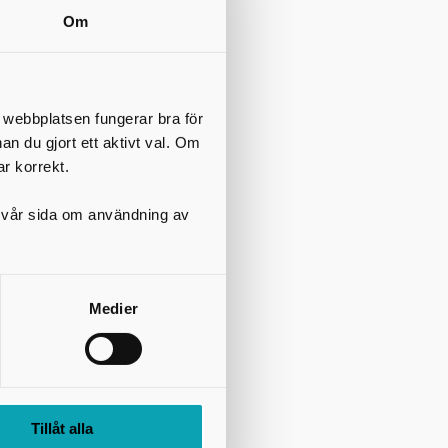
Om
ve län.
t webbplatsen fungerar bra för
nan du gjort ett aktivt val. Om
ar korrekt.
på vår sida om användning av
Medier
Tillåt alla