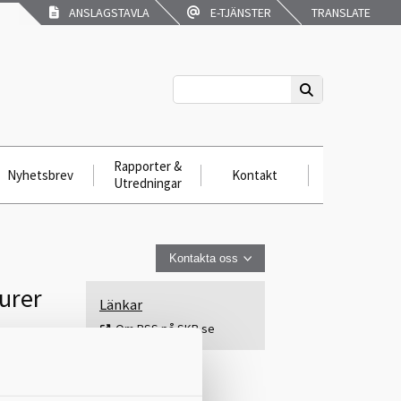
ANSLAGSTAVLA
E-TJÄNSTER
TRANSLATE
Rapporter &
Nyhetsbrev
Kontakt
Utredningar
Kontakta oss
urer
Länkar
Om RSS på SKR.se
riva
en inom
tör,
främst i