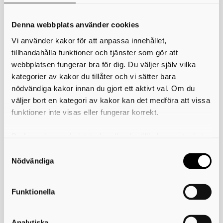
Arbetslivskriminaliteten kan beskrivas som systemhotande eftersom
den utmanar de fundamentala byggklossar som vårt välfärdssamhälle
bygger på. Tät samverkan med de myndighetsgemensamma
Denna webbplats använder cookies
satsningar som görs mot organiserad brottslighet behövs.
Vi använder kakor för att anpassa innehållet,
Informationsinsatser kring problematiken med arbetslivskriminalitet
tillhandahålla funktioner och tjänster som gör att
bidrar till en ökad förståelse och vaksamhet hos allmänheten, men
webbplatsen fungerar bra för dig. Du väljer själv vilka
också att utsatta arbetstagare får bättre kännedom om sina
rättigheter på den svenska arbetsmarknaden.
kategorier av kakor du tillåter och vi sätter bara
nödvändiga kakor innan du gjort ett aktivt val. Om du
Områden med ökad risk
väljer bort en kategori av kakor kan det medföra att vissa
Branscher där risken är förhöjd gällande förekomst av
funktioner inte visas eller fungerar korrekt.
arbetslivskriminalitet:
Bilvård (biltvättar, bilverkstäder, rekonditionering)
Du kan när som helst ändra eller dra tillbaka samtycket
Bygg
för vilka kakor du tillåter. Det görs på vår sida om
Gröna näringar (jord- och skogsbruk)
Personlig assistans
användning av kakor som du hittar längst ner på sidan
Nödvändiga
Restaurang
Skönhetsvård (nagelsalong, frisör, massage)
Städ
Funktionella
Tandvård
Transport
Analytiska