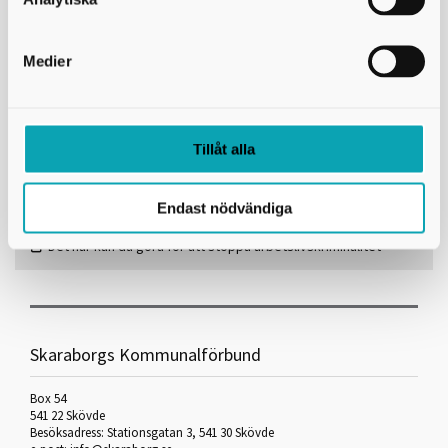
Det här kan vi göra
Arbetsmiljöverket har mycket material kring vad som kan göras för
Medier
att
stoppa arbetslivskriminalitet
. Det handlar både om vad som
kan göras före ett köp och vad som kan behöva undersökas när
tjänsten genomförs. De beskriver också vad som kan indikera
förekomst av arbetslivskriminalitet inom olika branscher.
Tillåt alla
Skriv ut
Endast nödvändiga
Länkar
Det här kan du göra för att stoppa arbetslivskriminalitet
Skaraborgs Kommunalförbund
Box 54
541 22 Skövde
Besöksadress: Stationsgatan 3, 541 30 Skövde