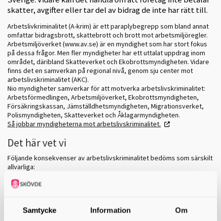
skatter, avgifter eller tar del av bidrag de inte har rätt till.
Arbetslivkriminalitet (A-krim) är ett paraplybegrepp som bland annat
omfattar bidragsbrott, skattebrott och brott mot arbetsmiljöregler.
Arbetsmiljöverket (www.av.se) är en myndighet som har stort fokus
på dessa frågor. Men fler myndigheter har ett uttalat uppdrag inom
området, däribland Skatteverket och Ekobrottsmyndigheten. Vidare
finns det en samverkan på regional nivå, genom sju center mot
arbetslivskriminalitet (AKC).
Nio myndigheter samverkar för att motverka arbetslivskriminalitet:
Arbetsförmedlingen, Arbetsmiljöverket, Ekobrottsmyndigheten,
Försäkringskassan, Jämställdhetsmyndigheten, Migrationsverket,
Polismyndigheten, Skatteverket och Åklagarmyndigheten.
Så jobbar myndigheterna mot arbetslivskriminalitet.
Det här vet vi
Följande konsekvenser av arbetslivskriminalitet bedöms som särskilt
allvarliga:
Arbetstagare utnyttjas
Konkurrensen snedvrids
Betydande inkomstkälla för den organiserade brottsligheten
Vi vet också att aktörer som ägnar sig åt arbetslivskriminalitet inte
Samtycke
Information
Om
sällan kombinerar detta med andra brott och överträdelser.