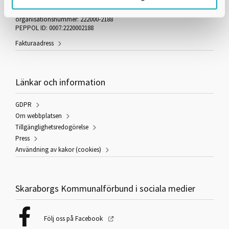
Besöksadress: Stationsgatan 3, 541 30 Skövde
e-post: info@skaraborg.se
organisationsnummer: 222000-2188
PEPPOL ID: 0007:2220002188
Fakturaadress
Länkar och information
GDPR
Om webbplatsen
Tillgänglighetsredogörelse
Press
Användning av kakor (cookies)
Skaraborgs Kommunalförbund i sociala medier
Följ oss på Facebook