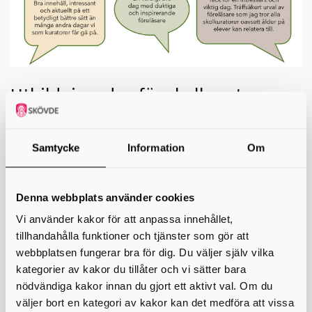
Utbildningsdag för skolkuratorer
Den 17 april arrangerades en heldag för Skaraborgs
skolkuratorer med fokus på elevhälsans arbete för psykisk
Samtycke
Information
Om
hälsa och ökad skolnärvaro. Här har vi samlat material från
dagen.
Temat för dagen var skolnärvaro som ett gemensamt ansvar.
Denna webbplats använder cookies
Psykologen och forskaren Malin Gren Landell föreläste om
skolfrånvaro som en av skolans stora samtidiga utmaningar. Med stöd
Vi använder kakor för att anpassa innehållet,
i aktuell forskning lyfte hon vikten av ett systematiskt, tidigt och
tillhandahålla funktioner och tjänster som gör att
förebyggande närvaroarbete där hela skolan samverkar. Särskild
tonvikt lades vid relationer, risk- och skyddsfaktorer samt samarbete
webbplatsen fungerar bra för dig. Du väljer själv vilka
med vårdnadshavare.
kategorier av kakor du tillåter och vi sätter bara
Under dagen presenterades även Lidköpings kommuns material
nödvändiga kakor innan du gjort ett aktivt val. Om du
Skapa goda relationer i skolan, som visar hur ett strukturerat
väljer bort en kategori av kakor kan det medföra att vissa
relationsarbete kan stärka elevers trygghet, motivation och lärande.