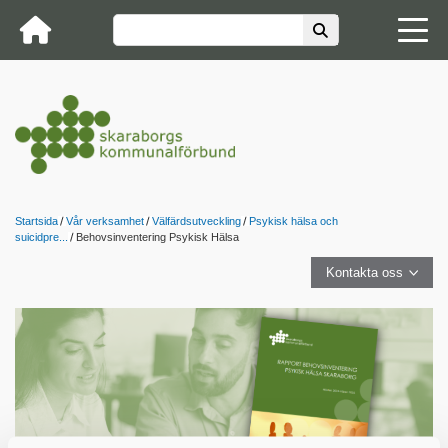
Startsida
Vår verksamhet
Välfärdsutveckling
Psykisk hälsa och
suicidpre...
Behovsinventering Psykisk Hälsa
Kontakta oss