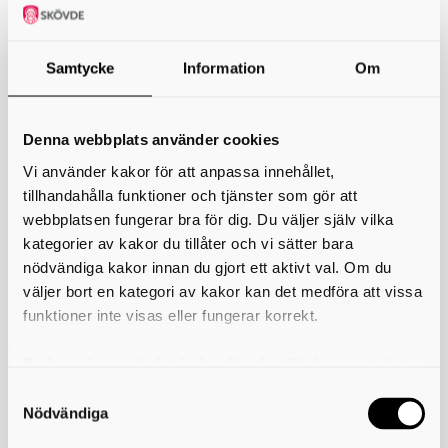
Samtycke
Information
Om
Behovsinventering Psykisk Hälsa
Denna rapport är en sammanställning av de insatsområden
Denna webbplats använder cookies
som verksamheter inom kommuner och regionen i
Vi använder kakor för att anpassa innehållet,
Skaraborg har prioriterat för att arbeta med utifrån den
nationella strategin för Psykisk hälsa och
tillhandahålla funktioner och tjänster som gör att
Suicidprevention ”Det handlar om livet”.
webbplatsen fungerar bra för dig. Du väljer själv vilka
kategorier av kakor du tillåter och vi sätter bara
Inventeringen har visa att det är viktigt att vi arbetar både med
nödvändiga kakor innan du gjort ett aktivt val. Om du
främjande insatser och insatser för personer med komplex
problematik och att kunskapsnivån behöver höjas hos både
väljer bort en kategori av kakor kan det medföra att vissa
allmänheten och professionella.
funktioner inte visas eller fungerar korrekt.
Skriv ut
Du kan när som helst ändra eller dra tillbaka samtycket
för vilka kakor du tillåter. Det görs på vår sida om
Dokument
användning av kakor som du hittar längst ner på sidan
Nödvändiga
Behovsinventering Psykisk Hälsa