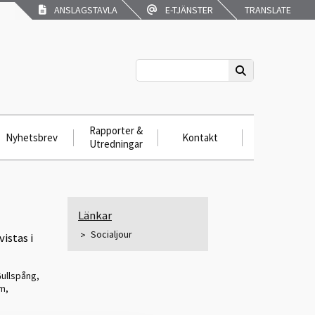
ANSLAGSTAVLA
E-TJÄNSTER
TRANSLATE
Rapporter &
Nyhetsbrev
Kontakt
Utredningar
Länkar
Socialjour
istas i
ullspång,
m,