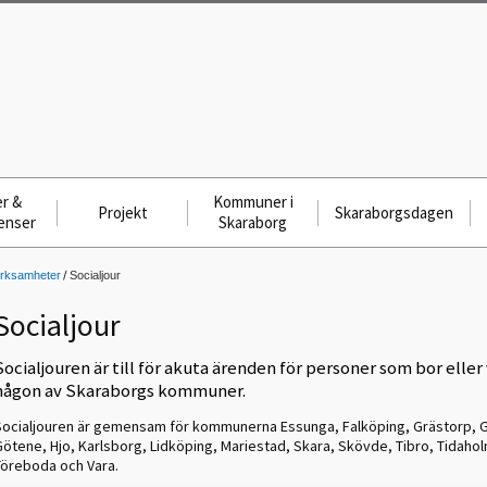
r &
Kommuner i
Projekt
Skaraborgsdagen
enser
Skaraborg
ksamheter
Socialjour
Socialjour
Socialjouren är till för akuta ärenden för personer som bor eller v
någon av Skaraborgs kommuner.
Socialjouren är gemensam för kommunerna Essunga, Falköping, Grästorp, G
Götene, Hjo, Karlsborg, Lidköping, Mariestad, Skara, Skövde, Tibro, Tidahol
Töreboda och Vara.