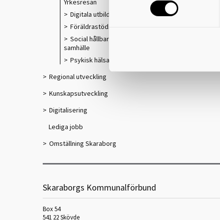
Yrkesresan
Digitala utbildningar
Föräldrastödsprogram
Social hållbarhet i ett växande
samhälle
Psykisk hälsa och suicidprevention
Regional utveckling
Kunskapsutveckling
Digitalisering
Lediga jobb
Omställning Skaraborg
Skaraborgs Kommunalförbund
Box 54
541 22 Skövde