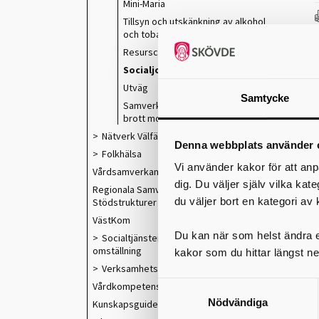
Mini-Maria
Tillsyn och utskänkning av alkohol
och tobak
Resurscentrum Heder
Socialjour
Utväg
Samtycke
Samverkan vid misstanke om
brott mot barn
Nätverk Välfärdsutveckling
Denna webbplats använder 
Folkhälsa
Vi använder kakor för att anp
Vårdsamverkan
dig. Du väljer själv vilka kat
Regionala Samverkans- och
du väljer bort en kategori av 
Stödstrukturer
VästKom
Du kan när som helst ändra el
Socialtjänstens och välfärdens
omställning
kakor som du hittar längst ne
Verksamhetsförlagd utbildning
Vårdkompetensråd
Nödvändiga
Kunskapsguiden