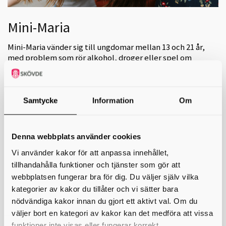
Mini-Maria
Mini-Maria vänder sig till ungdomar mellan 13 och 21 år,
med problem som rör alkohol, droger eller spel om
pengar. Även anhöriga kan vända sig hit för rådgivning,
liksom personal inom kommunen eller regionen.
Mini-Maria erbjuder rådgivning och behandling till ungdomar, föräldrar
Samtycke
Information
Om
och anhöriga.
Mottagningar finns i Lidköping, Skövde, Falköping och Mariestad.
Denna webbplats använder cookies
På mottagningen arbetar kurator, sjuksköterska, psykolog och läkare
tillsammans. Mini-Maria drivs gemensamt av Skaraborgs 15 kommuner
Vi använder kakor för att anpassa innehållet,
och Västra Götalandsregionen.
tillhandahålla funktioner och tjänster som gör att
Alla besök på Mini-Maria är kostnadsfria och personalen har
webbplatsen fungerar bra för dig. Du väljer själv vilka
tystnadsplikt.
kategorier av kakor du tillåter och vi sätter bara
Har du oro, frågor eller funderingar ring oss på telefon: 010-43 59 570.
nödvändiga kakor innan du gjort ett aktivt val. Om du
Läs mer om Mini-Maria genom att klicka på länkarna till höger på denna
väljer bort en kategori av kakor kan det medföra att vissa
sida.
funktioner inte visas eller fungerar korrekt.