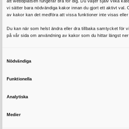
att webbplatsen fungerar bra för dig. Du väljer själv vilka kate
stort ställs allt högre krav på förmågan att ta emot och ge
vi sätter bara nödvändiga kakor innan du gjort ett aktivt val.
muntlig och skriftlig information.
av kakor kan det medföra att vissa funktioner inte visas eller
Du kan när som helst ändra eller dra tillbaka samtycket för vil
Avslut 2021
på vår sida om användning av kakor som du hittar längst ner
Nödvändiga
Funktionella
Studio Ludum
Analytiska
Projekt Studio Ludum är ett treårigt innovationsprojekt i
form av en pilotstudie som vänder sig till spel- och
Medier
spelkulturintresserade unga kvinnor och män (15-24 år)
som varken arbetar eller studerar, eller de som är i en