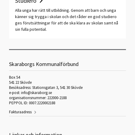
Studiero
Alla unga har rätt till utbildning. Genom att barn och unga
känner sig trygga i skolan och det råder en god studiero
ges förutsättningar för att de ska klara av skolan samt nå
sin fulla potential.
Skaraborgs Kommunalförbund
Box 54
541 22 Skövde
Besöksadress: Stationsgatan 3, 541 30 Skövde
e-post: info@skaraborg.se
organisationsnummer: 222000-2188
PEPPOL ID: 0007:2220002188
Fakturaadress
Länkar och information