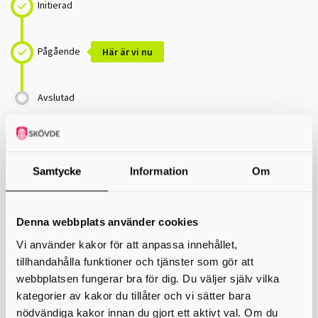
Initierad
Pågående
Här är vi nu
Avslutad
Plug Innan
Samtycke
Information
Om
Plug innan
Denna webbplats använder cookies
Plug Innan riktar sig till skolor i Västra Götaland med
elever årskurs 5–9. Det övergripande syftet är att fler unga
Vi använder kakor för att anpassa innehållet,
i Västra Götaland ska fullfölja sina grundskolestudier med
tillhandahålla funktioner och tjänster som gör att
betyg som ger behörighet till gymnasieskolans nationella
webbplatsen fungerar bra för dig. Du väljer själv vilka
program.
kategorier av kakor du tillåter och vi sätter bara
Det här ska åstadkommas genom att de medverkande
nödvändiga kakor innan du gjort ett aktivt val. Om du