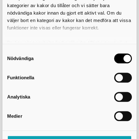
kategorier av kakor du tillåter och vi sätter bara
nödvändiga kakor innan du gjort ett aktivt val. Om du
väljer bort en kategori av kakor kan det medföra att vissa
Skaraborgs Kommunalförbund
funktioner inte visas eller fungerar korrekt.
Box 54
Du kan när som helst ändra eller dra tillbaka samtycket
541 22 Skövde
för vilka kakor du tillåter. Det görs på vår sida om
Besöksadress: Stationsgatan 3, 541 30 Skövde
e-post: info@skaraborg.se
användning av kakor som du hittar längst ner på sidan
Nödvändiga
organisationsnummer: 222000-2188
PEPPOL ID: 0007:2220002188
Fakturaadress
Funktionella
Analytiska
Länkar och information
GDPR
Medier
Om webbplatsen
Tillgänglighetsredogörelse
Press