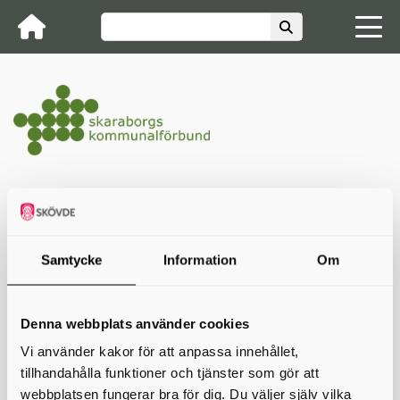
Startsida
Vår verksamhet
Kunskapsutveckling
Blanketter
Överlämning till
introdukti...
FAQ Skaraborgsmodellen
Centralt innehåll
Samtycke
Information
Om
Måste verkligen det centrala innehållet
finnas med i överlämningsdokumenten?
Ja, det var redan under utvecklingen av dokumenten tydligt uttalat av
Denna webbplats använder cookies
representanterna i arbetsgruppen att det centrala innehållet var
Vi använder kakor för att anpassa innehållet,
relevant att få med i överlämningen.
Datum
tillhandahålla funktioner och tjänster som gör att
webbplatsen fungerar bra för dig. Du väljer själv vilka
Skriv ut