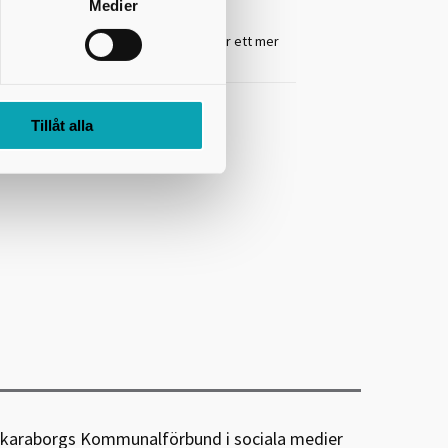
Medier
na diskutera frågorna ”Vad behövs för ett mer
ttat i rapporten
Rörelse som superkraft
.
Tillåt alla
karaborgs Kommunalförbund i sociala medier