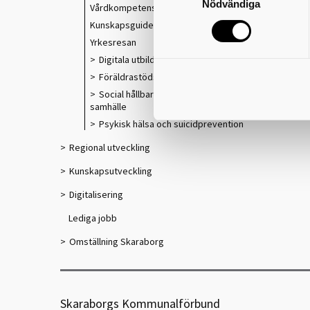
Nödvändiga
Vårdkompetensråd
Kunskapsguiden
r
Yrkesresan
Digitala utbildningar
Föräldrastödsprogram
Social hållbarhet i ett växande
samhälle
Psykisk hälsa och suicidprevention
Regional utveckling
Kunskapsutveckling
Digitalisering
Lediga jobb
Omställning Skaraborg
Skaraborgs Kommunalförbund