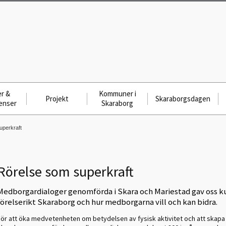
r &
Kommuner i
Projekt
Skaraborgsdagen
enser
Skaraborg
uperkraft
Rörelse som superkraft
Medborgardialoger genomförda i Skara och Mariestad gav oss k
rörelserikt Skaraborg och hur medborgarna vill och kan bidra.
För att öka medvetenheten om betydelsen av fysisk aktivitet och att skapa d