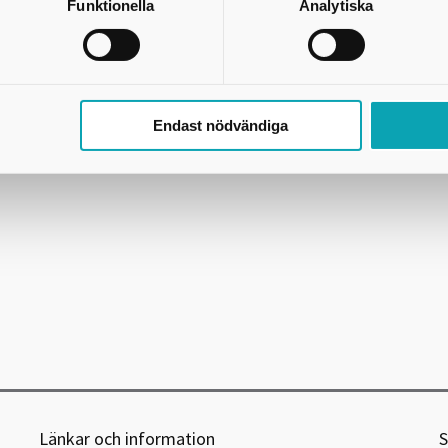
Funktionella
Analytiska
Efter föreläsningen
Rörelse som superkraft
med Anders Hansen, fick deltagar
örelserikt Skaraborg?” och ”Hur kan jag bidra?”. Resultatet finns sammanfa
Skriv ut
Endast nödvändiga
Länkar och information
S