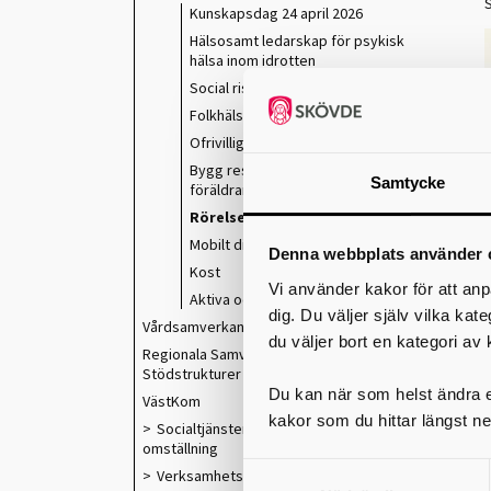
Kunskapsdag 24 april 2026
Hälsosamt ledarskap för psykisk
hälsa inom idrotten
Social risk- och möjlighetsanalys
Folkhälsa i skaraborg
Ofrivillig ensamhet
Bygg resiliens för att stärka
Samtycke
föräldrar och barn
Rörelse som superkraft
Mobilt dialoglabb
Denna webbplats använder 
Kost
Vi använder kakor för att anp
Aktiva och hållbara transporter
dig. Du väljer själv vilka kat
Vårdsamverkan
du väljer bort en kategori av 
Regionala Samverkans- och
Stödstrukturer
Du kan när som helst ändra el
VästKom
kakor som du hittar längst ne
Socialtjänstens och välfärdens
omställning
Verksamhetsförlagd utbildning