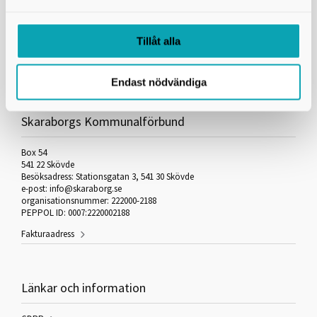
fanns på agendan.
Läs mer
här
Tillåt alla
Skriv ut
Endast nödvändiga
Skaraborgs Kommunalförbund
Box 54
541 22 Skövde
Besöksadress: Stationsgatan 3, 541 30 Skövde
e-post: info@skaraborg.se
organisationsnummer: 222000-2188
PEPPOL ID: 0007:2220002188
Fakturaadress
Länkar och information