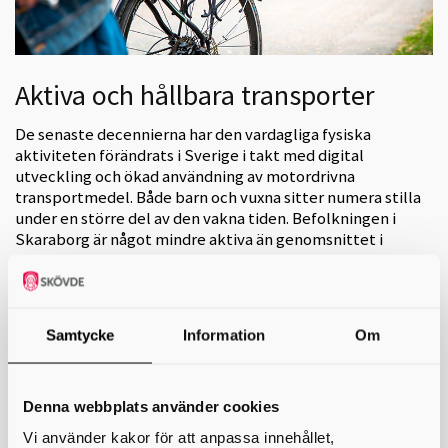
Aktiva och hållbara transporter
De senaste decennierna har den vardagliga fysiska
aktiviteten förändrats i Sverige i takt med digital
utveckling och ökad användning av motordrivna
transportmedel. Både barn och vuxna sitter numera stilla
under en större del av den vakna tiden. Befolkningen i
Skaraborg är något mindre aktiva än genomsnittet i
Sverige.
Nationellt finns politisk ambition att öka andelen aktiva transporter.
Med aktiva transporter menas att gå, cykla, köra rullstol, åka
sparkcykel eller på annat sätt använda sin kropp aktivt för att ta sig
Samtycke
Information
Om
fram. I ett forskningsprojekt som genomfördes av folkhälsostrateger
i Skaraborg och forskare på Högskolan i Skövde, med medel från
Formas, har ca 500 invånare i Skaraborg via enkäter, intervjuer och
fokusgrupper bidragit till ökad kunskap om möjligheter och hinder för
Denna webbplats använder cookies
att öka aktiva transporter.
Vi använder kakor för att anpassa innehållet,