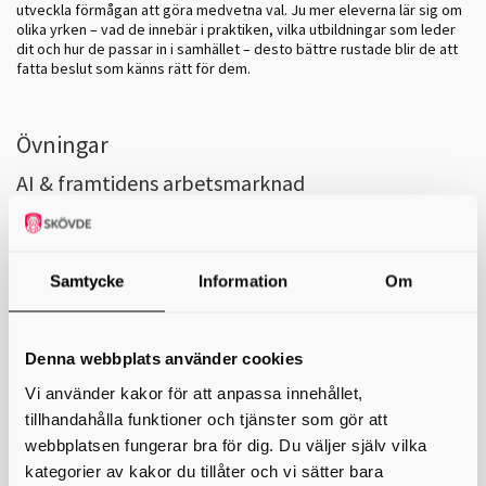
utveckla förmågan att göra medvetna val. Ju mer eleverna lär sig om
olika yrken – vad de innebär i praktiken, vilka utbildningar som leder
dit och hur de passar in i samhället – desto bättre rustade blir de att
fatta beslut som känns rätt för dem.
Övningar
AI & framtidens arbetsmarknad
I övningen
AI & framtidens arbetsmarknad
får eleverna pröva sina
tankar om hur AI kommer påverka olika yrken och reflektera över
vilka förmågor som de tror är viktiga framöver.
Samtycke
Information
Om
Entreprenörskap
I övningen
Entreprenörskap
är syftet att utveckla elevers
kreativitet, problemlösning, samarbete och muntliga framställning
Denna webbplats använder cookies
genom träning i entreprenöriellt lärande.
Vi använder kakor för att anpassa innehållet,
Yrkesbibliotek
tillhandahålla funktioner och tjänster som gör att
Yrkesbiblioteket
är inte en enskild övning, utan en samling korta
webbplatsen fungerar bra för dig. Du väljer själv vilka
filmer som syftar till att ge inblick i olika yrken och branscher.
kategorier av kakor du tillåter och vi sätter bara
Materialet täcker allt från praktiska till teoretiska yrken, offentliga