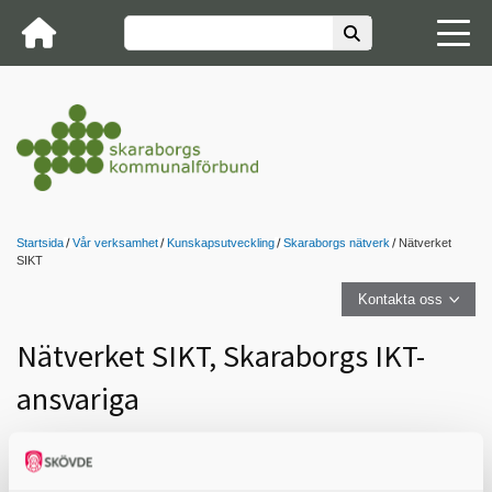
Startsida
Vår verksamhet
Kunskapsutveckling
Skaraborgs nätverk
Nätverket
SIKT
Kontakta oss
Nätverket SIKT, Skaraborgs IKT-
ansvariga
Under Skaraborgs skol- och utbildningschefer sorterar tolv
professionsnätverk med fokus kring olika ansvarsområden. I
nätverket ingår representanter inom ansvarområdet från