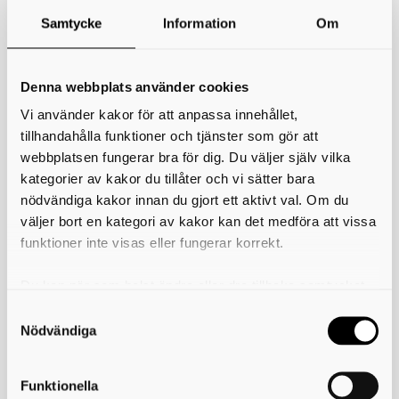
kommunerna, Skaraborgs Kommunalförbund samt representant/er
från skolcheferna. Professionsnätverket arbetar utifrån en
Samtycke
Information
Om
uppdragsbeskrivning och rapporterar till skolchefsnätverket.
Professionsnätverken är en framgångsfaktor för att fullfölja
samverkan kring de prioriterade områdena,
Fullföljd utbildning
och
Denna webbplats använder cookies
K
ompetensförsörjnin
g, i Samverkansstrategin för åren 2023–2026.
Vi använder kakor för att anpassa innehållet,
Utöver dessa är Utbildning Skaraborg verksamma och samverkar i ett
stort antal frågor inom utbildningsområdet.
tillhandahålla funktioner och tjänster som gör att
webbplatsen fungerar bra för dig. Du väljer själv vilka
Nätverkets uppdragsbeskrivning, minnesanteckningar och
deltagarlista finns att hitta på denna sida.
kategorier av kakor du tillåter och vi sätter bara
nödvändiga kakor innan du gjort ett aktivt val. Om du
Skriv ut
väljer bort en kategori av kakor kan det medföra att vissa
funktioner inte visas eller fungerar korrekt.
Dokument
Uppdragsbeskrivning SIKT
Du kan när som helst ändra eller dra tillbaka samtycket
SIKT, Deltagarlista
för vilka kakor du tillåter. Det görs på vår sida om
användning av kakor som du hittar längst ner på sidan
Nödvändiga
Funktionella