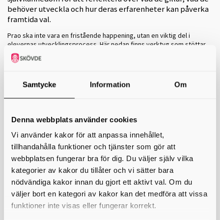
behöver utveckla och hur deras erfarenheter kan påverka
framtida val.
Prao ska inte vara en fristående happening, utan en viktig del i
elevernas utvecklingsprocess. Här nedan finns verktyg som stöttar
er före, under och efter praon – för att tillsammans med alla delar av
valkompetensen skapa en meningsfull upplevelse.
Samtycke
Information
Om
Övningar
Prao - förberedelser
Denna webbplats använder cookies
Fokus förhållningsregler -
Med övningen
förbedelser
förbereder du
Vi använder kakor för att anpassa innehållet,
dina elever inför kommande prao genom att gå igenom vad som är
viktigt att känna till. Här behandlas vanliga
tillhandahålla funktioner och tjänster som gör att
arbetsplatsöverenskommelser och andra förhållningsregler inför
webbplatsen fungerar bra för dig. Du väljer själv vilka
praoperioden.
kategorier av kakor du tillåter och vi sätter bara
Prao- under och efterarbete
nödvändiga kakor innan du gjort ett aktivt val. Om du
väljer bort en kategori av kakor kan det medföra att vissa
Fokus upplevelser -
Syftet med övningen
Under och efter prao
är att
ge eleverna möjlighet att bearbeta sina upplevelser. Genom att
funktioner inte visas eller fungerar korrekt.
reflektera över vad de har varit med om kan de koppla sina