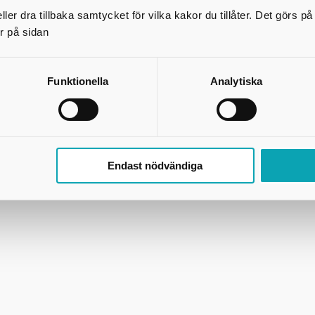
ler dra tillbaka samtycket för vilka kakor du tillåter. Det görs 
r på sidan
Skicka kopia på mejlet till dig själv
*
= Obligatorisk uppgift
Funktionella
Analytiska
Skriv ut
Endast nödvändiga