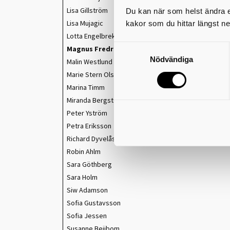
Lisa Gillström
Du kan när som helst ändra el
Lisa Mujagic
kakor som du hittar längst ne
Lotta Engelbreksson
Magnus Fredricson
Nödvändiga
Malin Westlund
Marie Stern Olsson
Marina Timm
Miranda Bergsten
Peter Yström
Petra Eriksson
Richard Dyvelås
Robin Ahlm
Sara Göthberg
Sara Holm
Siw Adamson
Sofia Gustavsson
Sofia Jessen
Susanne Beijbom