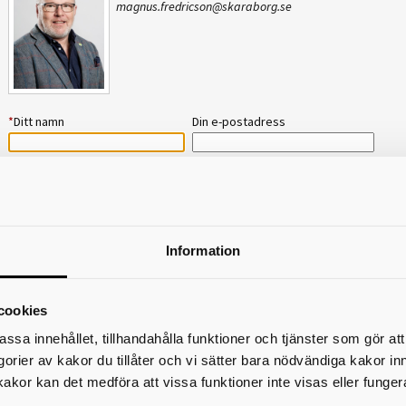
magnus.fredricson@skaraborg.se
*
Ditt namn
Din e-postadress
Telefon
*
Ämne
Information
*
Meddelande
cookies
assa innehållet, tillhandahålla funktioner och tjänster som gör at
egorier av kakor du tillåter och vi sätter bara nödvändiga kakor in
kakor kan det medföra att vissa funktioner inte visas eller funger