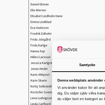
Daniel Ekman
Elin Werner
Elisabet Lindholm Hane
Emma Lindblad
Eva Axelsson
Fredrik Edholm
Frida Jolsgård
Frida Karlge
Hanna Asp
Hillevi Larsson
Jessica Karlgren
Samtycke
Jonas Hedin
Karin Ahlqvist
Denna webbplats använder 
Karin Skarin
Ketty Sellstedt
Vi använder kakor för att anp
Kristofer Svensson
dig. Du väljer själv vilka kat
Lena Ludvigsson
du väljer bort en kategori av 
Linda Carlfjord