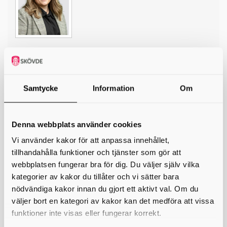
*
Ditt namn
Din e-postadress
Samtycke
Information
Om
Telefon
Denna webbplats använder cookies
*
Ämne
Vi använder kakor för att anpassa innehållet,
tillhandahålla funktioner och tjänster som gör att
*
Meddelande
webbplatsen fungerar bra för dig. Du väljer själv vilka
kategorier av kakor du tillåter och vi sätter bara
nödvändiga kakor innan du gjort ett aktivt val. Om du
väljer bort en kategori av kakor kan det medföra att vissa
funktioner inte visas eller fungerar korrekt.