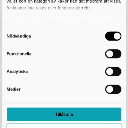
väljer bort en kategori av kakor kan det medföra att vissa
Box 54
541 22 Skövde
funktioner inte visas eller fungerar korrekt.
Besöksadress: Stationsgatan 3, 541 30 Skövde
e-post: info@skaraborg.se
organisationsnummer: 222000-2188
Du kan när som helst ändra eller dra tillbaka samtycket
PEPPOL ID: 0007:2220002188
för vilka kakor du tillåter. Det görs på vår sida om
Fakturaadress
användning av kakor som du hittar längst ner på sidan
Nödvändiga
Funktionella
Länkar och information
GDPR
Analytiska
Om webbplatsen
Tillgänglighetsredogörelse
Press
Medier
Användning av kakor (cookies)
Skaraborgs Kommunalförbund i sociala medier
Tillåt alla