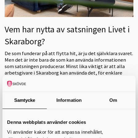
Vem har nytta av satsningen Livet i
Skaraborg?
De som funderar på att flytta hit, är ju det självklara svaret.
Men det är inte bara de som kan använda informationen
som satsningen producerar. Minst lika viktigt är att alla
arbetsgivare i Skaraborg kan använda det, för enklare
kunna rekrytera rätt personer.
Många flyttar för rätt jobb. Men bara om jobbet finns på rätt plats. Vi
tror att Skaraborg är rätt plats och hos oss finns både fakta och
Samtycke
Information
Om
inspiration för att visa fördelarna med Skaraborg. Genom att använda
information från Livet i Skaraborg kan arbetsgivare enkelt informera
potentiella nya medarbetare om livet här i Skaraborg.
På vår hemsida och i våra informationsblad finns generell information.
Denna webbplats använder cookies
Men vi erbjuder också personligt stöd genom våra inflyttarguider. Att
Vi använder kakor för att anpassa innehållet,
kontakta inflyttarguiderna är enkelt, helt utan förbindelser och