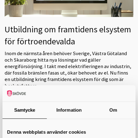
Utbildning om framtidens elsystem
för förtroendevalda
Inom de närmsta åren behöver Sverige, Västra Götaland
och Skaraborg hitta nya lösningar vad gäller
energiförsörjning. I takt med elektrifieringen av industrin,
där fossila bränslen fasas ut, ökar behovet av el. Nu finns
en utbildning kring framtidens elsystem för dig som är
beslutsfattare.
Framtidens jobb hänger på att vi säkrar tillgång till mer el. För
Skaraborg innebär framtidens ökade energibehov en stor utmaning
men ger också fantastiska möjligheter. Genom att vara modiga och
Samtycke
Information
Om
samverka kan vi bli en föregångare in i den gröna omställningen.
Målet med utbildningen är att ge dig som är förtroendevald i någon av
Skaraborgs kommuner ökade kunskaper om hur energisituationen
Denna webbplats använder cookies
ser ut och hur energisystemet är uppbyggt. Samt en ökad förståelse