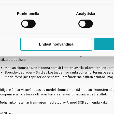
 Vi pratar ganska sällan pengar när vi säljer in Skaraborg utan fokuserar på
or här säger är viktigt – naturen, möjligheten att utöva sina fritidsintressen
Funktionella
Analytiska
änniskor. Men faktum är att man också har mer pengar över att njuta av allt
karaborg än man har i de större städerna. Därför är detta viktigt att lyfta.
önerna generellt är lite lägre här kompenseras det mer än väl för att andra 
tgifter är betydligt lägre, säger Richard Dyvelås, utvecklingsledare för Livet
Skaraborg.
Hur har siffrorna tagits fram?
Endast nödvändiga
Statistik om medianinkomst är hämtade från SCB. Statistik om kostnader f
baseras på snitt av kostnader för ränta och amortering och kommer från
äklarstatistik.se.
Medianinkomst = Den inkomst som är i mitten av alla inkomster i en ko
Boendekostnader = Snitt av kostnader för ränta och amortering basera
medelförsäljningspriser de senaste 12 månaderna. Siffran hämtad i maj 
Tidigare år har vi använt oss av medelinkomst men då medianinkomsten bät
ompensera för stora skillnader har vi i år använt medianvärdet istället.
Medianinkomsten är framtagen med stöd av AI med SCB som enda källa.
Skriv ut