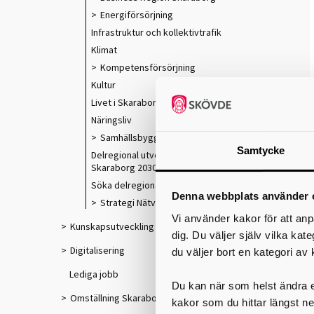
Energiförsörjning
Infrastruktur och kollektivtrafik
Klimat
Kompetensförsörjning
Kultur
Livet i Skaraborg
Näringsliv
Samhällsbyggnad
Samtycke
Delregional utvecklingsstrategi
Skaraborg 2030
Söka delregionala utvecklingsmedel
Denna webbplats använder 
Strategi Nätverksstaden Skaraborg
Vi använder kakor för att anp
Kunskapsutveckling
dig. Du väljer själv vilka kat
Digitalisering
du väljer bort en kategori av 
Lediga jobb
Du kan när som helst ändra el
S
Omställning Skaraborg
kakor som du hittar längst ne