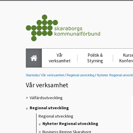
Vår
Politik &
Kurse
verksamhet
Styrning
Konfer
Startsida
Vår verksamhet
Regional utveckling
Nyheter Regional utveckl
Vår verksamhet
Välfärdsutveckling
Regional utveckling
Regional utveckling
Nyheter Regional utveckling
Business Region Skaraborg