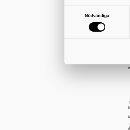
-
b
Nödvändiga
m
S
l
u
m
k