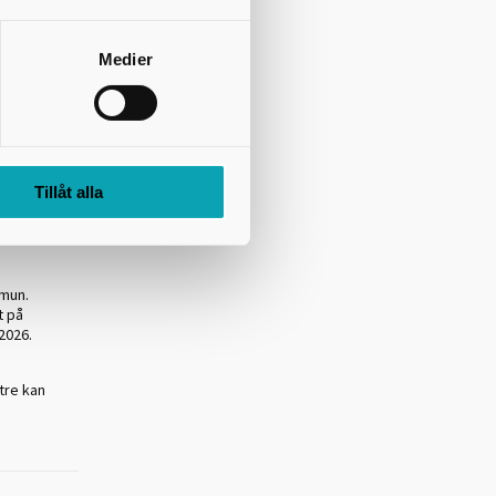
 det de som
 och härliga
Medier
 det där i
 Även om
fasta
 i
Tillåt alla
ör boende
mmun.
t på
2026.
tre kan