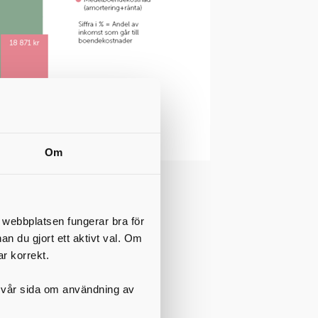
Om
er i
t webbplatsen fungerar bra för
nan du gjort ett aktivt val. Om
leva det
ar korrekt.
en. I
på vår sida om användning av
betalt i