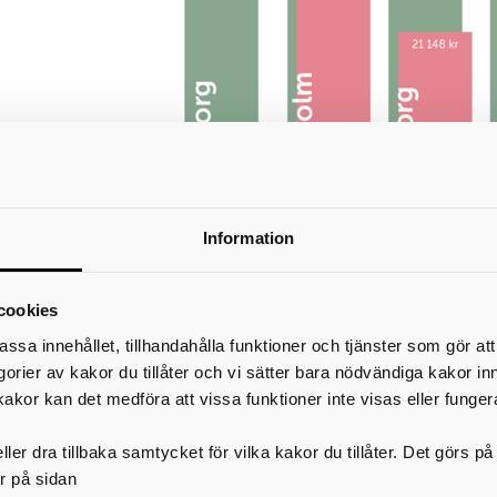
Information
Uppdaterade siffror om boendekostnad
cookies
Skaraborg
assa innehållet, tillhandahålla funktioner och tjänster som gör at
egorier av kakor du tillåter och vi sätter bara nödvändiga kakor in
I Skaraborg har man inte bara mer tid för livet – man har råd att 
kakor kan det medföra att vissa funktioner inte visas eller funger
också! I Skaraborg kostar boendet i snitt 18 % av medianinkomst
Stockholm är samma siffra 77 %.
ler dra tillbaka samtycket för vilka kakor du tillåter. Det görs 
iffrorna talar sitt tydliga språk – du får mer över till livet när ditt boende är 
r på sidan
Skaraborg.