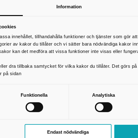
Information
cookies
assa innehållet, tillhandahålla funktioner och tjänster som gör at
egorier av kakor du tillåter och vi sätter bara nödvändiga kakor in
kakor kan det medföra att vissa funktioner inte visas eller funger
ler dra tillbaka samtycket för vilka kakor du tillåter. Det görs 
Kunskapsbrev - Strategi Nätverksstad
r på sidan
Ta del av information och kunskap kopplat till pågående arbet
Skaraborgs strategi genom att prenumerera på vårt Kunskapsbr
kommer skicka ut information till dig som prenumererar några 
Funktionella
Analytiska
per termin.
Strategi Nätverksstaden Skaraborg är utvald som en av 12strategier i lande
öjlighet att ta del av specifika medel från Sveriges EU-finansiering från
Regionalfonden via programmet Hållbar urban utveckling. Över 67 miljoner e
egionalfonden ska gå till Hållbar urban utveckling fram till och med 2028.
Endast nödvändiga