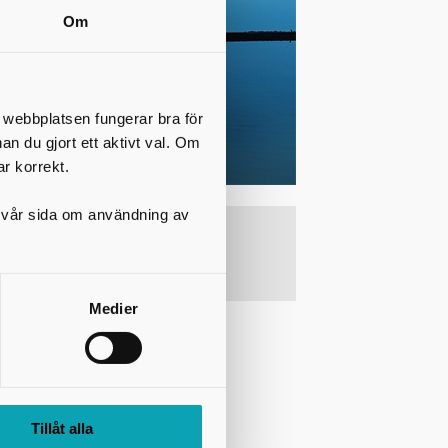
Om
t webbplatsen fungerar bra för
nan du gjort ett aktivt val. Om
ar korrekt.
på vår sida om användning av
en
Länkar
Prenumerera på
en inom
kunskapsbrev
ev! Vi
gånger
Medier
t som har
uro från
Tillåt alla