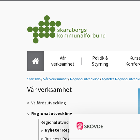
Vår
Politik &
Kurse
verksamhet
Styrning
Konfer
Startsida
Vår verksamhet
Regional utveckling
Nyheter Regional utveckl
Vår verksamhet
Välfärdsutveckling
Regional utveckling
Regional utveckling
Nyheter Regional utveckling
Business Region Skaraborg