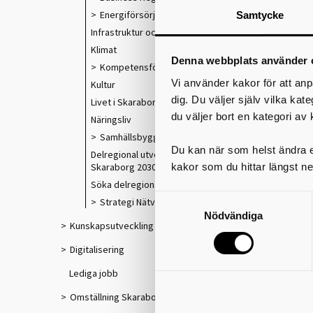
Energiförsörjning
Samtycke
Infrastruktur och kollektivtrafik
Klimat
Denna webbplats använder 
Kompetensförsörjning
Vi använder kakor för att anp
Kultur
dig. Du väljer själv vilka kat
Livet i Skaraborg
du väljer bort en kategori av 
Näringsliv
Samhällsbyggnad
Du kan när som helst ändra el
Delregional utvecklingsstrategi
kakor som du hittar längst ne
Skaraborg 2030
Söka delregionala utvecklingsmedel
Strategi Nätverksstaden Skaraborg
Nödvändiga
Kunskapsutveckling
Digitalisering
m
Lediga jobb
R
Omställning Skaraborg