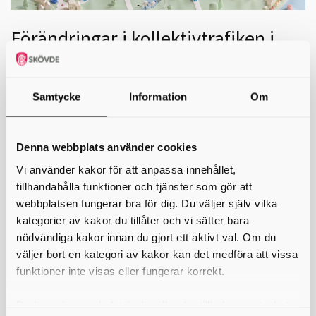
Förändringar i kollektivtrafiken i
hela Skaraborg från 2025
Från den 16 juni gäller nya busslinjer och tidtabeller i hela
Samtycke
Information
Om
Skaraborg – med både förstärkningar och neddragningar i
trafiken. Förändringarna påverkar många resenärer, inte
minst gymnasieelever på landsbygden.
Denna webbplats använder cookies
Den 16 juni började ett nytt bussavtal att gälla, vilket påverkar flera
Vi använder kakor för att anpassa innehållet,
busslinjer och hållplatser runt om i Skaraborg. Det är fortsatt Nobina
tillhandahålla funktioner och tjänster som gör att
som kör busstrafiken på uppdrag av Västtrafik. De flesta linjer har fått
nya tidtabeller, men det finns även linjer som tillkommer, får utökad
webbplatsen fungerar bra för dig. Du väljer själv vilka
trafik eller helt tas bort. Totalt handlar det om cirka 230 hållplatser i
kategorier av kakor du tillåter och vi sätter bara
Skaraborg som inte längre kommer att trafikeras, vilket kan innebära
nödvändiga kakor innan du gjort ett aktivt val. Om du
stora lokala förändringar.
väljer bort en kategori av kakor kan det medföra att vissa
Information om samtliga förändringar finns samlat här:
funktioner inte visas eller fungerar korrekt.
Så blir nya busstrafiken i Skaraborg
Tidtabeller för olika linjer hittar du här:
Västtrafik tidtabell
Du kan när som helst ändra eller dra tillbaka samtycket
Skaraborgs kommunalförbund samlar regelbundet kommunernas