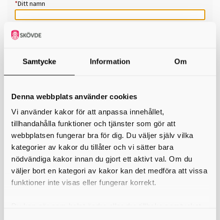
*
Ditt namn
Din e-postadress
Telefon
Samtycke
Information
Om
*
Ämne
Denna webbplats använder cookies
*
Meddelande
Vi använder kakor för att anpassa innehållet,
tillhandahålla funktioner och tjänster som gör att
webbplatsen fungerar bra för dig. Du väljer själv vilka
kategorier av kakor du tillåter och vi sätter bara
nödvändiga kakor innan du gjort ett aktivt val. Om du
väljer bort en kategori av kakor kan det medföra att vissa
funktioner inte visas eller fungerar korrekt.
Du kan när som helst ändra eller dra tillbaka samtycket
för vilka kakor du tillåter. Det görs på vår sida om
Skicka kopia på mejlet till dig själv