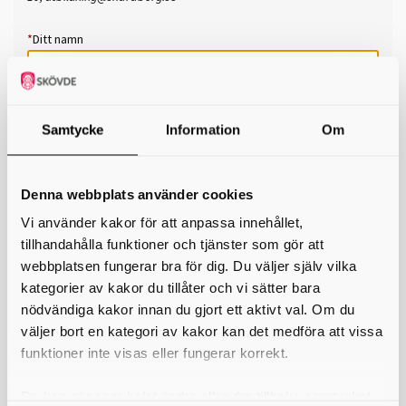
*
Ditt namn
Din e-postadress
Telefon
Samtycke
Information
Om
*
Ämne
Denna webbplats använder cookies
*
Meddelande
Vi använder kakor för att anpassa innehållet,
tillhandahålla funktioner och tjänster som gör att
webbplatsen fungerar bra för dig. Du väljer själv vilka
kategorier av kakor du tillåter och vi sätter bara
nödvändiga kakor innan du gjort ett aktivt val. Om du
väljer bort en kategori av kakor kan det medföra att vissa
funktioner inte visas eller fungerar korrekt.
Du kan när som helst ändra eller dra tillbaka samtycket