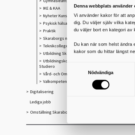
Gymnasieantagningen
Denna webbplats använder 
IKE & KAA
Vi använder kakor för att anp
Nyheter Kunskapsutveckling
dig. Du väljer själv vilka kat
Psykisk hälsa med skolan som arena
du väljer bort en kategori av 
Praktik
Skaraborgs nätverk
Du kan när som helst ändra el
Teknikcollege
kakor som du hittar längst ne
Utbildning Skaraborg
Utbildningskonceptet Trygghet &
Studiero
Nödvändiga
Vård- och Omsorgscollege
Valkompetens
Digitalisering
Lediga jobb
Omställning Skaraborg