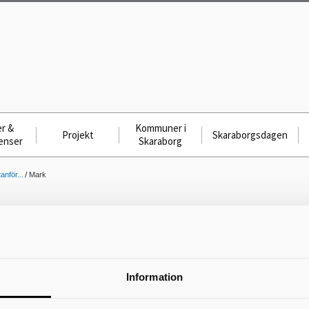
r &
Kommuner i
Projekt
Skaraborgsdagen
enser
Skaraborg
nför...
Mark
Mark
Sökande från
Marks kommun
får söka nationella program;
 Falköping då de är antagna till NIU fotboll.
Datum
Information
Skriv ut