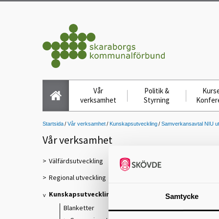
Vår
Politik &
Kurse
verksamhet
Styrning
Konfer
Startsida
Vår verksamhet
Kunskapsutveckling
Samverkansavtal NIU uta
Vår verksamhet
Välfärdsutveckling
Regional utveckling
i
Kunskapsutveckling
Samtycke
Blanketter