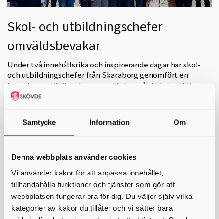
Skol- och utbildningschefer
omväldsbevakar
Under två innehållsrika och inspirerande dagar har skol-
och utbildningschefer från Skaraborg genomfört en
läranderesa till Göteborg, med fokus på skolutveckling
och regional samverkan.
Vi besökte Västra Götalandsregionen (VGR) och Göteborgsregionens
Kommunalförbund (GR), där vi fördjupade oss i den regionala
Samtycke
Information
Om
utvecklingsstrategin och karftsamlingen Fullföljda studier.
Diskussionerna kretsade kring gymnasieskolans dimensionering och
de demografiska utmaningar som påverkar utbildningssystemet i vår
region.
Denna webbplats använder cookies
Programmet bjöd på både inspirerande presentationer och
Vi använder kakor för att anpassa innehållet,
engagerande gruppdiskussioner. Flera gemensamma
tillhandahålla funktioner och tjänster som gör att
utvecklingsprojekt lyftes fram – ett tydligt bevis på vikten av
webbplatsen fungerar bra för dig. Du väljer själv vilka
samarbete över kommun- och regiongränser för att stärka
utbildningen i hela Västra Götaland.
kategorier av kakor du tillåter och vi sätter bara