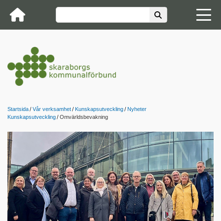
Startsida
Vår verksamhet
Kunskapsutveckling
Nyheter
Kunskapsutveckling
Omvärldsbevakning