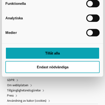
Funktionella
Skaraborgs Kommunalförbund
Analytiska
Box 54
541 22 Skövde
Medier
Besöksadress: Stationsgatan 3, 541 30 Skövde
e-post: info@skaraborg.se
organisationsnummer: 222000-2188
PEPPOL ID: 0007:2220002188
Fakturaadress
Tillåt alla
Endast nödvändiga
Länkar och information
GDPR
Om webbplatsen
Tillgänglighetsredogörelse
Press
Användning av kakor (cookies)