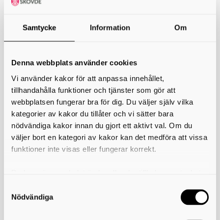
Programmet består av gruppträffar som äger rum en gång i veckan,
vid totalt åtta tillfällen. Varje gruppträff är 2 timmar lång. Det är möjligt
Samtycke
Information
Om
att utbilda sig i programmet i Sverige. Utbildningen för föräldrar
erbjuds i dagsläget inte digitalt men kan komma att utvecklas i digital
form. Under pandemin har däremot gruppledarutbildningen och
metodstöd erbjudits digitalt.
Denna webbplats använder cookies
Programmets innehåll bygger på kunskap från tidigare
Vi använder kakor för att anpassa innehållet,
interventionsstudier för vuxna med intellektuella
tillhandahålla funktioner och tjänster som gör att
funktionsnedsättningar.
webbplatsen fungerar bra för dig. Du väljer själv vilka
kategorier av kakor du tillåter och vi sätter bara
nödvändiga kakor innan du gjort ett aktivt val. Om du
väljer bort en kategori av kakor kan det medföra att vissa
funktioner inte visas eller fungerar korrekt.
Läs mer här
Du kan när som helst ändra eller dra tillbaka samtycket
Läs mer om Mamma och pappa trots allt på MFoFs hemsida.
för vilka kakor du tillåter. Det görs på vår sida om
användning av kakor som du hittar längst ner på sidan
Nödvändiga