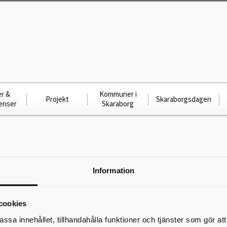
r &
Kommuner i
Projekt
Skaraborgsdagen
enser
Skaraborg
Möte, Förbundsdirektionen
Information
07 nov 2025 08:30 − 16:00
cookies
Skriv ut
assa innehållet, tillhandahålla funktioner och tjänster som gör at