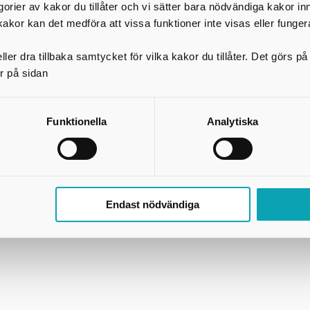
egorier av kakor du tillåter och vi sätter bara nödvändiga kakor in
kakor kan det medföra att vissa funktioner inte visas eller funger
Länkar och information
S
ler dra tillbaka samtycket för vilka kakor du tillåter. Det görs 
GDPR
r på sidan
Om webbplatsen
Tillgänglighetsredogörelse
Press
Funktionella
Analytiska
Användning av kakor (cookies)
Endast nödvändiga