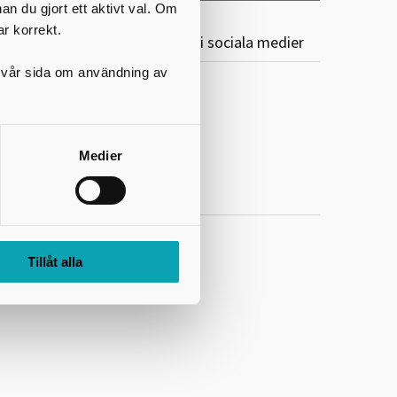
nan du gjort ett aktivt val. Om
ar korrekt.
karaborgs Kommunalförbund i sociala medier
på vår sida om användning av
Följ oss på Facebook
Följ oss på LinkedIn
Medier
Följ oss på Mynewsdesk
Tillåt alla