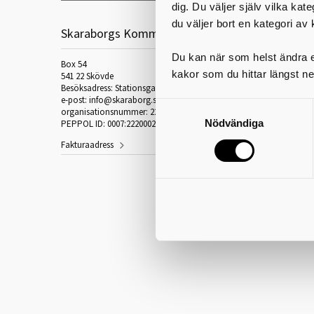
dig. Du väljer själv vilka kat
du väljer bort en kategori av 
Skaraborgs Kommunalförbund
Du kan när som helst ändra el
Box 54
kakor som du hittar längst ne
541 22 Skövde
Besöksadress: Stationsgatan 3, 541 30 Skövde
e-post: info@skaraborg.se
organisationsnummer: 222000-2188
Nödvändiga
PEPPOL ID: 0007:2220002188
Fakturaadress