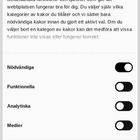
Tiderna kan komma att ändras.
webbplatsen fungerar bra för dig. Du väljer själv vilka
kategorier av kakor du tillåter och vi sätter bara
Skriv ut
nödvändiga kakor innan du gjort ett aktivt val. Om du
väljer bort en kategori av kakor kan det medföra att vissa
funktioner inte visas eller fungerar korrekt.
Skaraborgs Kommunalförbund
Du kan när som helst ändra eller dra tillbaka samtycket
Box 54
för vilka kakor du tillåter. Det görs på vår sida om
541 22 Skövde
användning av kakor som du hittar längst ner på sidan
Nödvändiga
Besöksadress: Stationsgatan 3, 541 30 Skövde
e-post: info@skaraborg.se
organisationsnummer: 222000-2188
PEPPOL ID: 0007:2220002188
Funktionella
Fakturaadress
Analytiska
Länkar och information
Medier
GDPR
Om webbplatsen