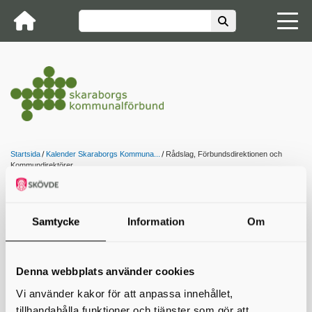
Startsida
Kalender Skaraborgs Kommuna...
Rådslag, Förbundsdirektionen och
Kommundirektörer
Rådslag, Förbundsdirektionen och
Samtycke
Information
Om
Kommundirektörer
07 mar 2025 09:30 − 16:00
Denna webbplats använder cookies
Möte tillsammans med Kommundirektörer från kl 09:30
Vi använder kakor för att anpassa innehållet,
Direktionsmöte kl 08:30, se separat inbjudan.
tillhandahålla funktioner och tjänster som gör att