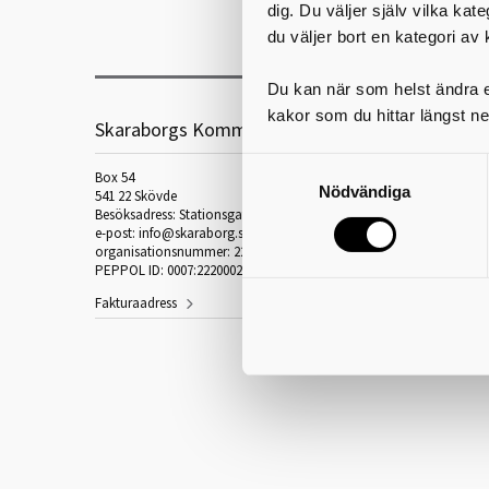
dig. Du väljer själv vilka kat
du väljer bort en kategori av 
Du kan när som helst ändra el
kakor som du hittar längst ne
Skaraborgs Kommunalförbund
Box 54
Nödvändiga
541 22 Skövde
Besöksadress: Stationsgatan 3, 541 30 Skövde
e-post: info@skaraborg.se
organisationsnummer: 222000-2188
PEPPOL ID: 0007:2220002188
Fakturaadress