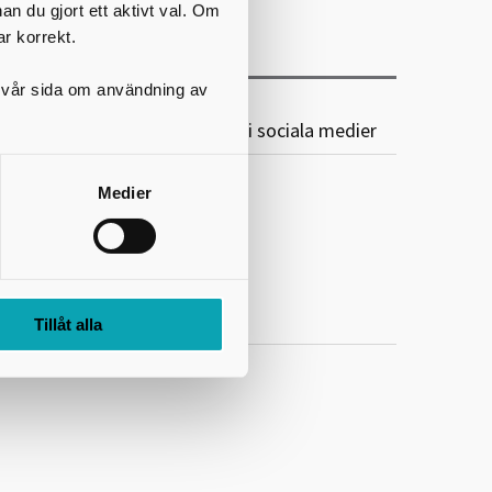
nan du gjort ett aktivt val. Om
ar korrekt.
på vår sida om användning av
karaborgs Kommunalförbund i sociala medier
Medier
Följ oss på Facebook
Följ oss på LinkedIn
Följ oss på Mynewsdesk
Tillåt alla