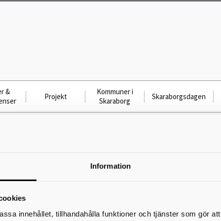
r &
Kommuner i
Projekt
Skaraborgsdagen
enser
Skaraborg
rådet Skaraborg DKR
Delregionala kollektivtrafikrådet Skar
Information
DKR
05 jun 2026 10:00 − 12:00
cookies
assa innehållet, tillhandahålla funktioner och tjänster som gör at
Tiden kan komma att justeras.