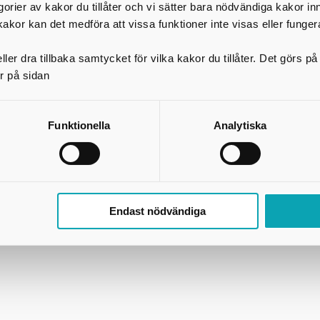
egorier av kakor du tillåter och vi sätter bara nödvändiga kakor in
Skriv ut
kakor kan det medföra att vissa funktioner inte visas eller funger
ler dra tillbaka samtycket för vilka kakor du tillåter. Det görs 
r på sidan
Länkar och information
S
GDPR
Funktionella
Analytiska
Om webbplatsen
Tillgänglighetsredogörelse
Press
Användning av kakor (cookies)
Endast nödvändiga