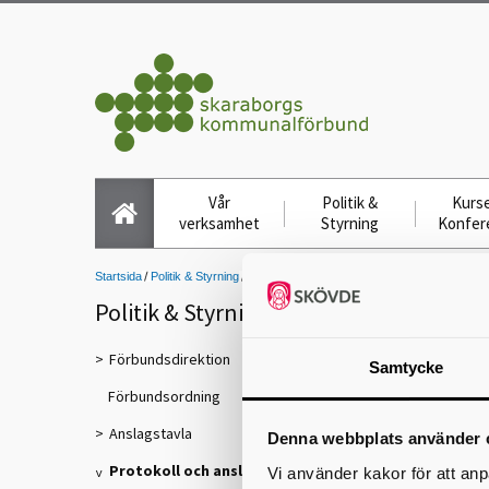
Vår
Politik &
Kurse
verksamhet
Styrning
Konfer
Startsida
Politik & Styrning
Protokoll och anslag
Protokoll Direktionen
P
Politik & Styrning
Förbundsdirektion
Samtycke
Förbundsordning
Anslagstavla
Denna webbplats använder 
Protokoll och anslag
Vi använder kakor för att anp