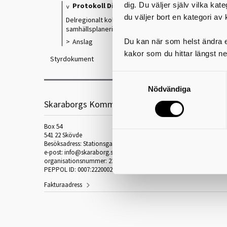
dig. Du väljer själv vilka kat
Protokoll Direktionen
du väljer bort en kategori av 
Delregionalt kollektivtrafik- och
samhällsplaneringsforum (DKS)
Du kan när som helst ändra el
Anslag
kakor som du hittar längst ne
Styrdokument
Nödvändiga
Skaraborgs Kommunalförbund
Box 54
541 22 Skövde
Besöksadress: Stationsgatan 3, 541 30 Skövde
e-post: info@skaraborg.se
organisationsnummer: 222000-2188
PEPPOL ID: 0007:2220002188
Fakturaadress