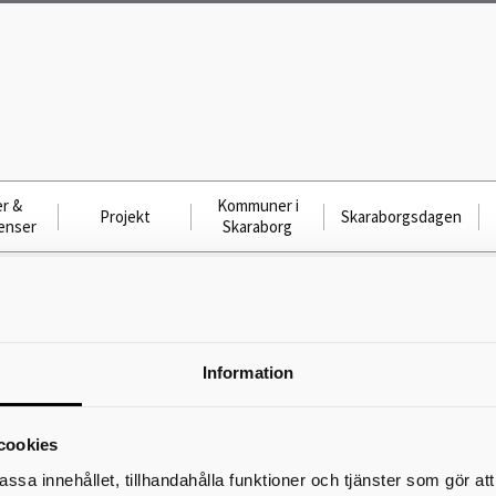
r &
Kommuner i
Projekt
Skaraborgsdagen
enser
Skaraborg
rotokoll 2021-09-10
Protokoll 2021-09-10
Information
Skriv ut
cookies
assa innehållet, tillhandahålla funktioner och tjänster som gör at