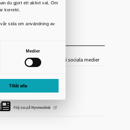
nan du gjort ett aktivt val. Om
ar korrekt.
på vår sida om användning av
Medier
karaborgs Kommunalförbund i sociala medier
Följ oss på Facebook
Tillåt alla
Följ oss på LinkedIn
Följ oss på Mynewsdesk