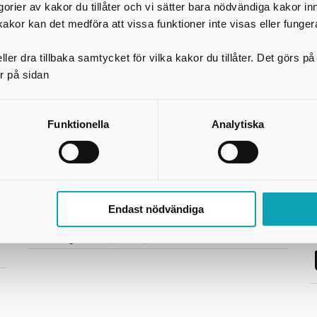
egorier av kakor du tillåter och vi sätter bara nödvändiga kakor in
kakor kan det medföra att vissa funktioner inte visas eller funger
ler dra tillbaka samtycket för vilka kakor du tillåter. Det görs 
r på sidan
Funktionella
Analytiska
Länkar och information
S
GDPR
Om webbplatsen
Tillgänglighetsredogörelse
Endast nödvändiga
Press
Användning av kakor (cookies)