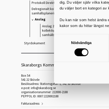
dig. Du väljer själv vilka kat
Protokoll Direktionen
du väljer bort en kategori av 
Delregionalt kollektivtrafik- och
samhällsplaneringsforum (DKS)
Anslag
Du kan när som helst ändra el
kakor som du hittar längst ne
Anslag 2026-06-05 Delregionalt
kollektivtrafik- och
samhällsplaneringsforum (DKS)
Nödvändiga
Styrdokument
Skaraborgs Kommunalförbund
Box 54
541 22 Skövde
Besöksadress: Stationsgatan 3, 541 30 Skövde
e-post: info@skaraborg.se
organisationsnummer: 222000-2188
PEPPOL ID: 0007:2220002188
Fakturaadress