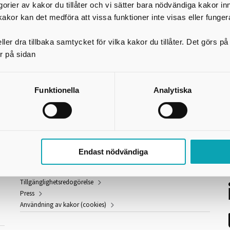
egorier av kakor du tillåter och vi sätter bara nödvändiga kakor in
kakor kan det medföra att vissa funktioner inte visas eller funger
ler dra tillbaka samtycket för vilka kakor du tillåter. Det görs 
r på sidan
Funktionella
Analytiska
Länkar och information
S
Endast nödvändiga
GDPR
Om webbplatsen
Tillgänglighetsredogörelse
Press
Användning av kakor (cookies)