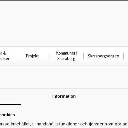
r &
Kommuner i
Projekt
Skaraborgsdagen
enser
Skaraborg
onala utvecklingsmedel 2025-11-07
Anslag delregionala utvecklingsmedel 
Information
11-07
cookies
Skriv ut
assa innehållet, tillhandahålla funktioner och tjänster som gör at