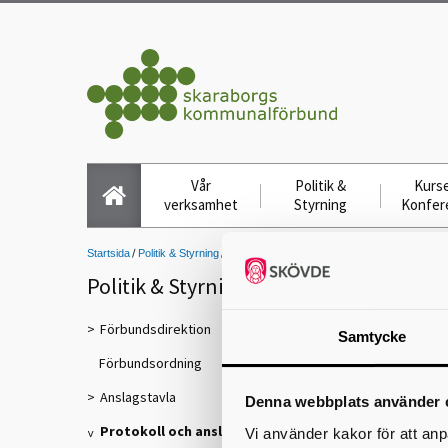
Vår
Politik &
Kurse
verksamhet
Styrning
Konfer
Startsida
Politik & Styrning
Protokoll och anslag
Anslag
Anslag 2024-1
Politik & Styrning
Förbundsdirektion
Samtycke
Förbundsordning
Anslagstavla
Denna webbplats använder 
Protokoll och anslag
Vi använder kakor för att anp