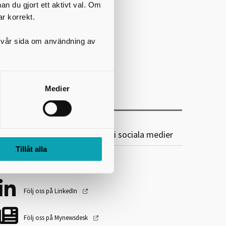
nan du gjort ett aktivt val. Om
ar korrekt.
på vår sida om användning av
Medier
karaborgs Kommunalförbund i sociala medier
Tillåt alla
Följ oss på Facebook
Följ oss på LinkedIn
Följ oss på Mynewsdesk