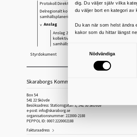
dig. Du väljer själv vilka kat
Protokoll Direktionen
du väljer bort en kategori av 
Delregionalt kollektivtrafik- och
samhällsplaneringsforum (DKS)
Anslag
Du kan när som helst ändra el
kakor som du hittar längst ne
Anslag 2026-06-05 Delregionalt
kollektivtrafik- och
samhällsplaneringsforum (DKS)
Nödvändiga
Styrdokument
Skaraborgs Kommunalförbund
Box 54
541 22 Skövde
Besöksadress: Stationsgatan 3, 541 30 Skövde
e-post: info@skaraborg.se
organisationsnummer: 222000-2188
PEPPOL ID: 0007:2220002188
Fakturaadress