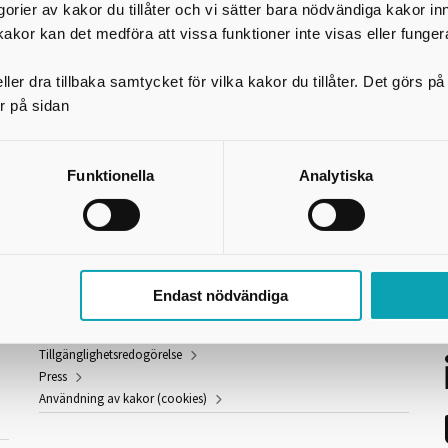
egorier av kakor du tillåter och vi sätter bara nödvändiga kakor in
kakor kan det medföra att vissa funktioner inte visas eller funger
ler dra tillbaka samtycket för vilka kakor du tillåter. Det görs 
r på sidan
Funktionella
Analytiska
Länkar och information
S
Endast nödvändiga
GDPR
Om webbplatsen
Tillgänglighetsredogörelse
Press
Användning av kakor (cookies)