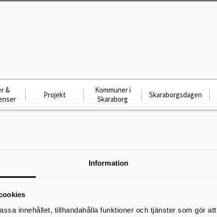
r &
Kommuner i
Projekt
Skaraborgsdagen
enser
Skaraborg
2-06
Anslag 2024-12-06
Information
Skriv ut
cookies
assa innehållet, tillhandahålla funktioner och tjänster som gör at